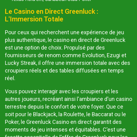
Le Casino en Direct Greenluck :
L'Immersion Totale
Pour ceux qui recherchent une expérience de jeu
plus authentique, le casino en direct de Greenluck
est une option de choix. Propulsé par des
fournisseurs de renom comme Evolution, Ezugi et
Lucky Streak, il offre une immersion totale avec des
croupiers réels et des tables diffusées en temps
réel.
Vous pouvez interagir avec les croupiers et les
autres joueurs, recréant ainsi l'ambiance d'un casino
terrestre depuis le confort de votre foyer. Que ce
soit pour le Blackjack, la Roulette, le Baccarat ou le
Poker, le Greenluck Casino en direct garantit des
moments de jeu intenses et équitables. C'est une