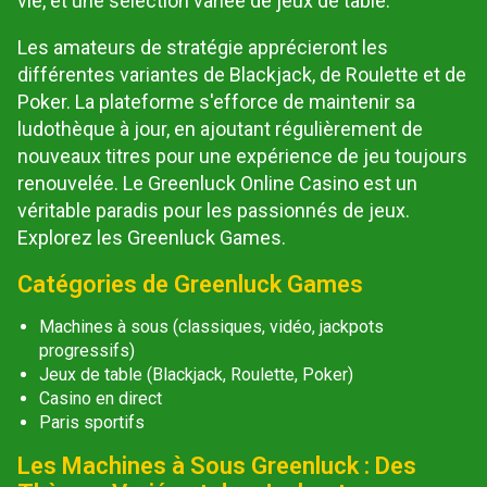
vie, et une sélection variée de jeux de table.
Les amateurs de stratégie apprécieront les
différentes variantes de Blackjack, de Roulette et de
Poker. La plateforme s'efforce de maintenir sa
ludothèque à jour, en ajoutant régulièrement de
nouveaux titres pour une expérience de jeu toujours
renouvelée. Le Greenluck Online Casino est un
véritable paradis pour les passionnés de jeux.
Explorez les Greenluck Games.
Catégories de Greenluck Games
Machines à sous (classiques, vidéo, jackpots
progressifs)
Jeux de table (Blackjack, Roulette, Poker)
Casino en direct
Paris sportifs
Les Machines à Sous Greenluck : Des