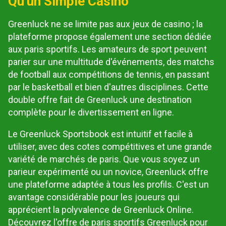
Qu'un Simple Casino
Greenluck ne se limite pas aux jeux de casino ; la
plateforme propose également une section dédiée
aux paris sportifs. Les amateurs de sport peuvent
parier sur une multitude d'événements, des matchs
de football aux compétitions de tennis, en passant
par le basketball et bien d'autres disciplines. Cette
double offre fait de Greenluck une destination
complète pour le divertissement en ligne.
Le Greenluck Sportsbook est intuitif et facile à
utiliser, avec des cotes compétitives et une grande
variété de marchés de paris. Que vous soyez un
parieur expérimenté ou un novice, Greenluck offre
une plateforme adaptée à tous les profils. C'est un
avantage considérable pour les joueurs qui
apprécient la polyvalence de Greenluck Online.
Découvrez l'offre de paris sportifs Greenluck pour