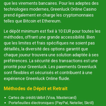
que les virements bancaires. Pour les adeptes des
technologies modernes, Greenluck Online Casino
prend également en charge les cryptomonnaies
telles que Bitcoin et Ethereum.
Le dépôt minimum est fixé à 10 EUR pour toutes les
méthodes, offrant une grande accessibilité. Bien
que les limites et frais spécifiques ne soient pas
détaillés, la diversité des options garantit que
chaque joueur trouvera une solution adaptée à ses
préférences. La sécurité des transactions est une
priorité pour Greenluck. Les paiements Greenluck
sont flexibles et sécurisés et contribuent à une
expérience Greenluck Online fluide.
Méthodes de Dépôt et Retrait
Cartes de crédit/débit (Visa, Mastercard)
Portefeuilles électroniques (PayPal, Neteller, Skrill)