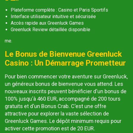
Plateforme complète : Casino et Paris Sportifs
Interface utilisateur intuitive et sécurisée
Accès rapide aux Greenluck Games
Greenluck Review détaillée disponible
me.
Le Bonus de Bienvenue Greenluck
Casino : Un Démarrage Prometteur
Pour bien commencer votre aventure sur Greenluck,
un généreux bonus de bienvenue vous attend. Les
nouveaux inscrits peuvent bénéficier d'un bonus de
100% jusqu'à 460 EUR, accompagné de 200 tours
gratuits et d'un Bonus Crab. C'est une offre
attractive pour explorer la vaste sélection de
Greenluck Games. Le dépôt minimum requis pour
activer cette promotion est de 20 EUR.